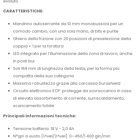
evoluto.
CARATTERISTICHE:
Mandrino autoserrante da 10 mm monobussola per un
comodo cambio, con una sola mano, di bits e punte
Ghiera della frizione con 20 posizioni di preselezione della
coppia + 1 per la foratura
LED integrato per l’illuminazione della zona di lavoro, anche
in posti bui
Soli 169 mm di lunghezza della testa, per la forma più
compatta della sua categoria
Massima robustezza grazie alla carcassa Durashield
Circuito elettronico ECP: protegge da sovraccarico in caso
di elevato assorbimento di corrente, surriscaldamento,
scaricamento totale
Principali informazioni tecniche:
Tensione batteria: 18 V - 2,0 Ah
N°giri a vuoto [1^vel/2^vel]: 0–450/1.400 giri/min