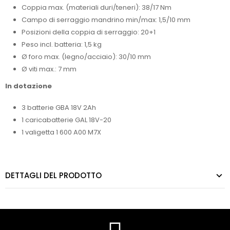
Coppia max. (materiali duri/teneri): 38/17 Nm
Campo di serraggio mandrino min/max: 1,5/10 mm
Posizioni della coppia di serraggio: 20+1
Peso incl. batteria: 1,5 kg
Ø foro max. (legno/acciaio): 30/10 mm
Ø viti max.: 7 mm
In dotazione
3 batterie GBA 18V 2Ah
1 caricabatterie GAL 18V-20
1 valigetta 1 600 A00 M7X
DETTAGLI DEL PRODOTTO