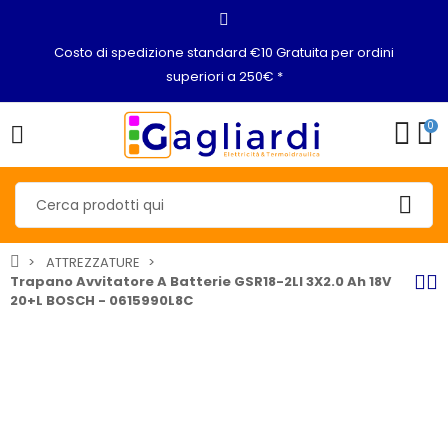
Costo di spedizione standard €10 Gratuita per ordini
superiori a 250€ *
0
ATTREZZATURE
Trapano Avvitatore A Batterie GSR18-2LI 3X2.0 Ah 18V
20+L BOSCH - 0615990L8C