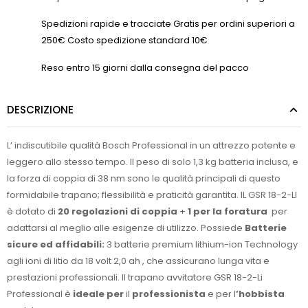
Spedizioni rapide e tracciate Gratis per ordini superiori a
250€ Costo spedizione standard 10€
Reso entro 15 giorni dalla consegna del pacco
DESCRIZIONE
L’ indiscutibile qualità Bosch Professional in un attrezzo potente e
leggero allo stesso tempo. Il peso di solo 1,3 kg batteria inclusa, e
la forza di coppia di 38 nm sono le qualità principali di questo
formidabile trapano; flessibilità e praticità garantita. IL GSR 18-2-LI
è dotato di
20 regolazioni di coppia
+
1 per la foratura
per
adattarsi al meglio alle esigenze di utilizzo. Possiede
Batterie
sicure ed affidabili:
3 batterie premium lithium-ion Technology
agli ioni di litio da 18 volt 2,0 ah , che assicurano lunga vita e
prestazioni professionali. Il trapano avvitatore GSR 18-2-Li
Professional è
ideale
per
il
professionista
e per l
’hobbista