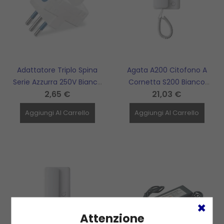
Adattatore Triplo Spina
Agata A200 Citofono A
Serie Azzurra 250V Bianco
Cornetta S200 Bianco
2,65 €
21,03 €
P30 + 2PR 2P+T 10A SCAME
1Tasto Bpt CAME - 840CA-
- 144.457
0010
Aggiungi Al Carrello
Aggiungi Al Carrello
Attenzione