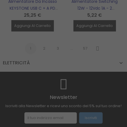
Alimentatore Da Incasso
Alimentatore Switching
KEYSTONE USB C + A PD
12W - 12Vdc 1A - 2
25,25 €
5,22 €
20W TECNOSWITCH -
Connettori ALPHA
KS312PU
ELETTRONICA - KD1910/12
Aggiungi Al Carrello
Aggiungi Al Carrello
1
2
3
…
57
Successivo
ELETTRICITÀ
Newsletter
Iscriviti alla Newsletter e ricevi uno sconto del 5% sul tuo ordine!
Iscriviti