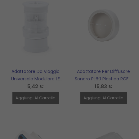
Adattatore Da Viaggio
Adattatore Per Diffusore
Universale Modulare LE
Sonoro PL60 Plastica RCF -
5,42 €
15,83 €
OFFICINE - 27432N/S
A1360
Aggiungi Al Carrello
Aggiungi Al Carrello