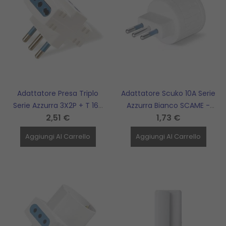
Adattatore Presa Triplo
Adattatore Scuko 10A Serie
Serie Azzurra 3X2P + T 16A
Azzurra Bianco SCAME -
2,51 €
1,73 €
SCAME - 144.450
144.441
Aggiungi Al Carrello
Aggiungi Al Carrello