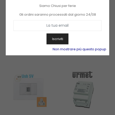
Siamo Chiusi per ferie
Gli ordini saranno processati dal giorno 24/08
AGT A200 K Citofono A
Alimentatore A Spina12Vdc
Cornetta Bianco Per
Switching Per LED
30,80 €
20,41 €
Sistemi 200 3Tasti CAME -
TECNOSWITCH - DP072DO
Iscriviti
840CA-0030
Aggiungi Al Carrello
Aggiungi Al Carrello
Non mostrare più questo popup