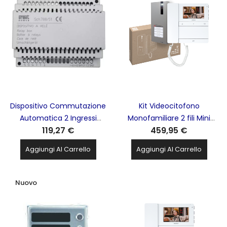
Dispositivo Commutazione
Kit Videocitofono
Automatica 2 Ingressi
Monofamiliare 2 fili Mini
119,27 €
459,95 €
URMET - 788/51
People COMELIT -
COEPL8461M
Aggiungi Al Carrello
Aggiungi Al Carrello
Nuovo