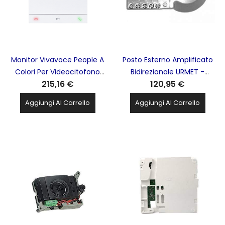
Monitor Vivavoce People A
Posto Esterno Amplificato
Colori Per Videocitofono
Bidirezionale URMET -
215,16 €
120,95 €
4.3 COMELIT - COEPL6721
824/500
Aggiungi Al Carrello
Aggiungi Al Carrello