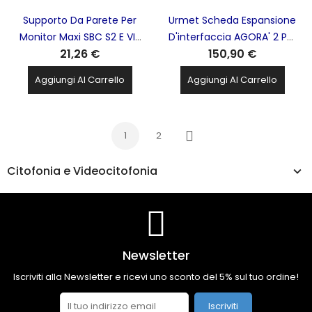
Supporto Da Parete Per
Urmet Scheda Espansione
Monitor Maxi SBC S2 E VIP
D'interfaccia AGORA' 2 Per
21,26 €
150,90 €
COMELIT - 6820
Impianti Citofonici 1+n -
1372/55
Aggiungi Al Carrello
Aggiungi Al Carrello
1
2
Successivo
Citofonia e Videocitofonia
Newsletter
Iscriviti alla Newsletter e ricevi uno sconto del 5% sul tuo ordine!
Iscriviti