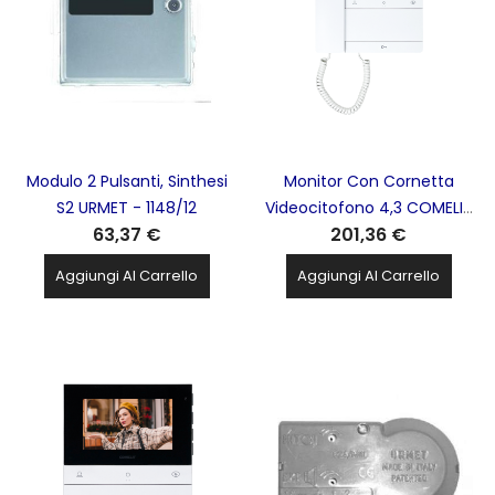
Modulo 2 Pulsanti, Sinthesi
Monitor Con Cornetta
S2 URMET - 1148/12
Videocitofono 4,3 COMELIT
63,37 €
201,36 €
- COEPL6701
Aggiungi Al Carrello
Aggiungi Al Carrello