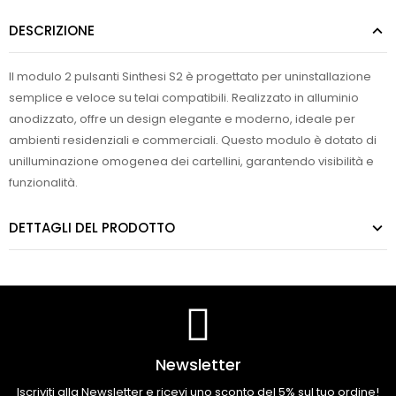
DESCRIZIONE
Il modulo 2 pulsanti Sinthesi S2 è progettato per uninstallazione
semplice e veloce su telai compatibili. Realizzato in alluminio
anodizzato, offre un design elegante e moderno, ideale per
ambienti residenziali e commerciali. Questo modulo è dotato di
unilluminazione omogenea dei cartellini, garantendo visibilità e
funzionalità.
DETTAGLI DEL PRODOTTO
Newsletter
Iscriviti alla Newsletter e ricevi uno sconto del 5% sul tuo ordine!