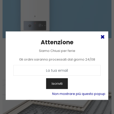
Attenzione
Oct 09, 2024
3287
Siamo Chiusi per ferie
Caldaia: tipi e funzionamento.
Gli ordini saranno processati dal giorno 24/08
Le caldaie, quali esistono e come funzionano
Leggi di più
Iscriviti
Non mostrare più questo popup