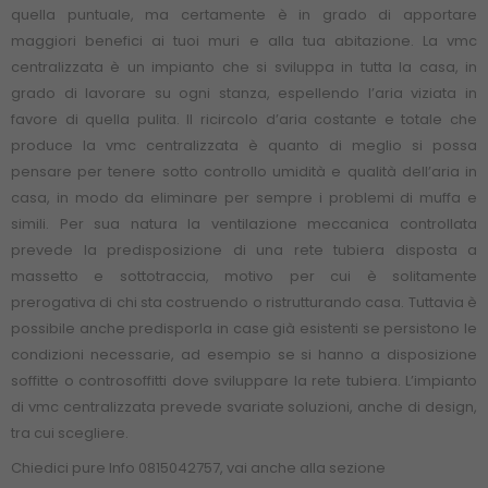
quella puntuale, ma certamente è in grado di apportare
maggiori benefici ai tuoi muri e alla tua abitazione. La vmc
centralizzata è un impianto che si sviluppa in tutta la casa, in
grado di lavorare su ogni stanza, espellendo l’aria viziata in
favore di quella pulita. Il ricircolo d’aria costante e totale che
produce la vmc centralizzata è quanto di meglio si possa
pensare per tenere sotto controllo umidità e qualità dell’aria in
casa, in modo da eliminare per sempre i problemi di muffa e
simili. Per sua natura la ventilazione meccanica controllata
prevede la predisposizione di una rete tubiera disposta a
massetto e sottotraccia, motivo per cui è solitamente
prerogativa di chi sta costruendo o ristrutturando casa. Tuttavia è
possibile anche predisporla in case già esistenti se persistono le
condizioni necessarie, ad esempio se si hanno a disposizione
soffitte o controsoffitti dove sviluppare la rete tubiera. L’impianto
di vmc centralizzata prevede svariate soluzioni, anche di design,
tra cui scegliere.
Chiedici pure Info 0815042757, vai anche alla sezione