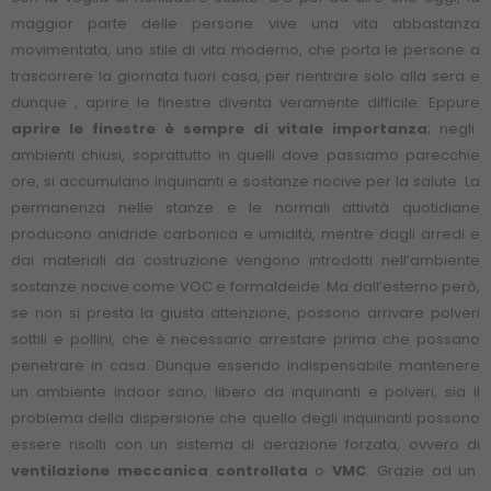
maggior parte delle persone vive una vita abbastanza
movimentata, uno stile di vita moderno, che porta le persone a
trascorrere la giornata fuori casa, per rientrare solo alla sera e
dunque , aprire le finestre diventa veramente difficile. Eppure
aprire le finestre è sempre di vitale importanza
; negli
ambienti chiusi, soprattutto in quelli dove passiamo parecchie
ore, si accumulano inquinanti e sostanze nocive per la salute. La
permanenza nelle stanze e le normali attività quotidiane
producono anidride carbonica e umidità, mentre dagli arredi e
dai materiali da costruzione vengono introdotti nell’ambiente
sostanze nocive come VOC e formaldeide. Ma dall’esterno però,
se non si presta la giusta attenzione, possono arrivare polveri
sottili e pollini, che è necessario arrestare prima che possano
penetrare in casa. Dunque essendo indispensabile mantenere
un ambiente indoor sano, libero da inquinanti e polveri, sia il
problema della dispersione che quello degli inquinanti possono
essere risolti con un sistema di aerazione forzata, ovvero di
ventilazione meccanica controllata
o
VMC
. Grazie ad un