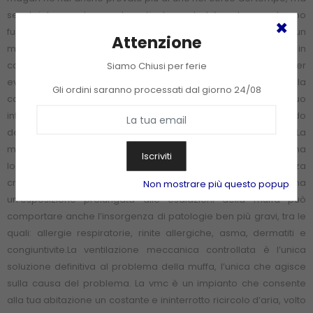
se stai leggendo questo articolo probabilmente non hanno
funzionato. Già, perché alla fine dei conti esiste solamente un
Attenzione
modo per liberarsi per sempre dalla muffa, ed è impedire che in
casa tua si formino le condizioni per la sua insorgenza. Per
Siamo Chiusi per ferie
evitare la formazione di muffe (e altri spiacevoli problemi) la
Gli ordini saranno processati dal giorno 24/08
casa dev’essere in grado di respirare, e mantenere al suo
interno il giusto tasso di umidità. Tutto questo è possibile in modo
definitivo solo grazie alla ventilazione meccanica controllata.La
muffa non è solamente antiestetica e dannosa per le pareti, ma
Iscriviti
lo è soprattutto per le persone che la respirano. Stanchezza
cronica, tosse e nausea sono solo i sintomi più comuni, ma
Non mostrare più questo popup
un’esposizione prolungata alle esalazioni della muffa può
comportare anche l’insorgenza di patologie ben più gravi, tra le
quali: allergie respiratorie, rinite allergiche, asma, dermatiti e
congiuntivite.La ventilazione meccanica controllata è l’unica
soluzione definitiva al problema della muffa, l’unica che agisce
sulla causa del problema. La vmc è un impianto che consente
alla tua abitazione un costante e ininterrotto ricircolo d’aria, volto