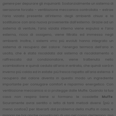
genere
per depurare gli inquinanti. Sostanzialmente un sistema di
aerazione forzata – ventilazione meccanica controllata – estrae
l’aria viziata presente all’interno degli ambienti chiusi e la
sostituisce con aria nuova proveniente dall’esterno. Grazie ad un
sistema di ventole, l’aria viziata interna viene espulsa e l’aria
esterna, ricca di ossigeno, viene filtrata ed immessa negli
ambienti. Inoltre, i sistemi vmc più evoluti hanno integrato un
sistema di recupero del calore: l’energia termica dell’aria in
uscita, che è stata riscaldata dal sistema di riscaldamento o
raffrescata dal condizionatore, viene trattenuta nello
scambiatore e quindi ceduta all’aria in entrata, che quindi sarà in
inverno più calda ed in estate più fresca rispetto all’aria esterna. Il
recupero del calore diventa in questo modo un ingrediente
importante per coniugare comfort e risparmio energetico. Con
ventilazione meccanica si ci protegge dalle Muffe; Quando la tua
casa non respira bene si formano le cosidette
Muffe
.
Sicuramente avrai sentito o letto di tanti metodi diversi (più o
meno costosi) per liberarti dal problema della muffa in casa, e
magari ne hai anche provato più di uno nel corso del tempo, ma