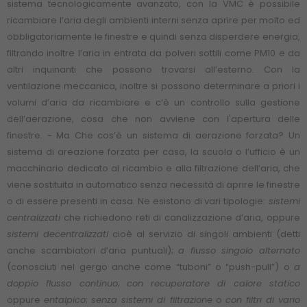
sistema tecnologicamente avanzato, con la VMC è possibile
ricambiare l’aria degli ambienti interni senza aprire per molto ed
obbligatoriamente le finestre e quindi senza disperdere energia,
filtrando inoltre l’aria in entrata da polveri sottili come PM10 e da
altri inquinanti che possono trovarsi all’esterno. Con la
ventilazione meccanica, inoltre si possono determinare a priori i
volumi d’aria da ricambiare e c’è un controllo sulla gestione
dell’aerazione, cosa che non avviene con l'apertura delle
finestre. - Ma Che cos’è un sistema di aerazione forzata? Un
sistema di areazione forzata per casa, la scuola o l’ufficio è un
macchinario dedicato al ricambio e alla filtrazione dell’aria, che
viene sostituita in automatico senza necessità di aprire le finestre
o di essere presenti in casa. Ne esistono di vari tipologie:
sistemi
centralizzati
che richiedono reti di canalizzazione d’aria, oppure
sistemi decentralizzati
cioè al servizio di singoli ambienti (detti
anche scambiatori d’aria puntuali);
a flusso singolo alternato
(conosciuti nel gergo anche come “tuboni” o “push-pull”) o
a
doppio flusso continuo
;
con recuperatore di calore statico
oppure
entalpico
;
senza sistemi di filtrazione
o
con filtri di vario