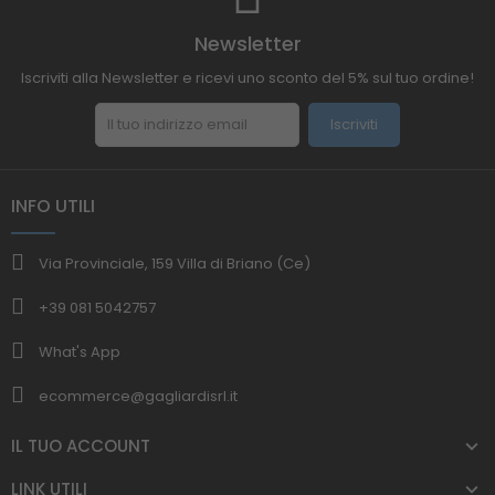
Newsletter
Iscriviti alla Newsletter e ricevi uno sconto del 5% sul tuo ordine!
Iscriviti
INFO UTILI
Via Provinciale, 159 Villa di Briano (Ce)
+39 081 5042757
What's App
ecommerce@gagliardisrl.it
IL TUO ACCOUNT
LINK UTILI