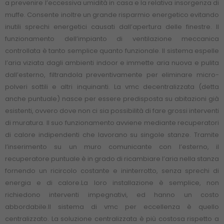
a prevenire l’eccessiva umidità in casa e la relativa insorgenza di
muffe. Consente inoltre un grande risparmio energetico evitando
inutili sprechi energetici causati dall’apertura delle finestre. Il
funzionamento dell’impianto di ventilazione meccanica
controllata è tanto semplice quanto funzionale. Il sistema espelle
l’aria viziata dagli ambienti indoor e immette aria nuova e pulita
dall’esterno, filtrandola preventivamente per eliminare micro-
polveri sottili e altri inquinanti. La vmc decentralizzata (detta
anche puntuale) nasce per essere predisposta su abitazioni già
esistenti, ovvero dove non ci sia possibilità di fare grossi interventi
di muratura. Il suo funzionamento avviene mediante recuperatori
di calore indipendenti che lavorano su singole stanze. Tramite
l’inserimento su un muro comunicante con l’esterno, il
recuperatore puntuale è in grado di ricambiare l’aria nella stanza
fornendo un ricircolo costante e ininterrotto, senza sprechi di
energia e di calore.La loro installazione è semplice, non
richiedono interventi impegnativi, ed hanno un costo
abbordabile.Il sistema di vmc per eccellenza è quello
centralizzato. La soluzione centralizzata è più costosa rispetto a