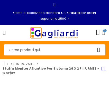
Costo di spedizione standard €10 Gratuita per ordini
superiori a 250€ *
0
GLI INTROVABILI
Staffa Monitor Atlantico Per Sistema 2GO 2 Fili URMET -
1702/82