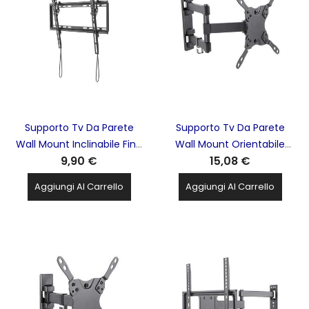
Supporto Tv Da Parete
Supporto Tv Da Parete
Wall Mount Inclinabile Fino
Wall Mount Orientabile
9,90 €
15,08 €
A 35Kg 32''-55'' Tilt Extra
Fino A 20Kg 13''-42'' Full
Slim SUPERIOR
Motion Extra Slim - STV010
Aggiungi Al Carrello
Aggiungi Al Carrello
ELECTRONICS - STV005