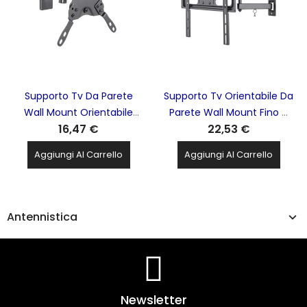
Supporto Tv Da Parete
Supporto Tv Orientabile Da
Wall Mount Orientabile
Parete Wall Mount Fino A
16,47 €
22,53 €
Fino A 20Kg 13''-42'' Motion
35Kg 32''-55'' Full Motion
Extra Slim SUPERIOR
Extra Slim SUPERIOR
Aggiungi Al Carrello
Aggiungi Al Carrello
ELECTRONICS - STV009
ELECTRONICS - STV003
Antennistica
Newsletter