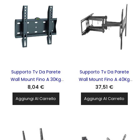
Supporto Tv Da Parete
Supporto Tv Da Parete
Wall Mount Fino A 30Kg
Wall Mount Fino A 40Kg
8,04 €
37,51 €
23''-42'' Fixed Extra Slim
37''-70'' Full Motion Extra
SUPERIOR ELECTRONICS -
Slim SUPERIOR
Aggiungi Al Carrello
Aggiungi Al Carrello
STV001
ELECTRONICS - STV011