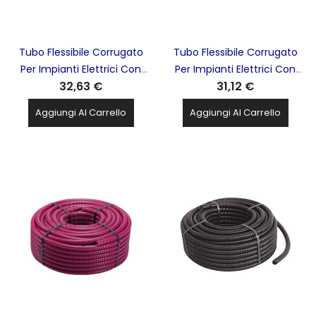
Tubo Flessibile Corrugato
Tubo Flessibile Corrugato
Per Impianti Elettrici Con
Per Impianti Elettrici Con
32,63 €
31,12 €
Tirafili D.16 100M. Nero Pvc
Tirafili D.20 100M. Blu Pvc
Serie Tieffe TUBIFOR -
Serie Tieffe TUBIFOR -
Aggiungi Al Carrello
Aggiungi Al Carrello
TF01016NT100
TF01020BT100