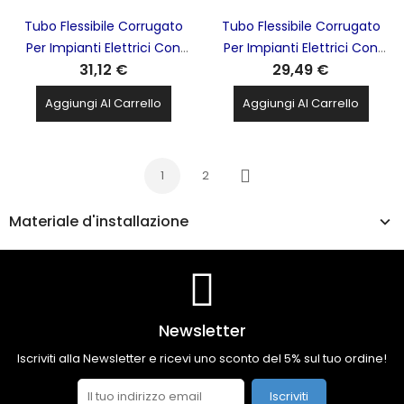
Tubo Flessibile Corrugato
Tubo Flessibile Corrugato
Per Impianti Elettrici Con
Per Impianti Elettrici Con
31,12 €
29,49 €
Tirafili D.20 100M. Lilla Pvc
Tirafili D.20 100M. Nero Pvc
Serie Tieffe TUBIFOR -
Serie Tieffe TUBIFOR -
Aggiungi Al Carrello
Aggiungi Al Carrello
TF01020LT100
TF01020NT100
1
2
Successivo
Materiale d'installazione
Newsletter
Iscriviti alla Newsletter e ricevi uno sconto del 5% sul tuo ordine!
Iscriviti