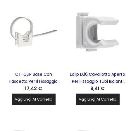
CT-CLIP Base Con
Eclip D.16 Cavallotto Aperto
Fascetta Per Il Fissaggio
Per Fissaggio Tubi Isolanti
17,42 €
8,41 €
Tubi Protettivi Rigidi
Protettivi Rigidi RK
Plastica E Metallo 16 A
Confezione Da 100Pz
Aggiungi Al Carrello
Aggiungi Al Carrello
32mm Confezione 100
ELEMATIC - 13502116
ELEMATIC - 565510