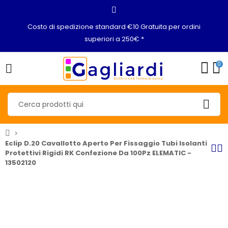
Costo di spedizione standard €10 Gratuita per ordini
superiori a 250€ *
0
Eclip D.20 Cavallotto Aperto Per Fissaggio Tubi Isolanti
Protettivi Rigidi RK Confezione Da 100Pz ELEMATIC -
13502120