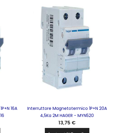
1P+N 16A
Interruttore Magnetotermico 1P+N 20A
16
4,5Ka 2M HAGER - MYN520
13,75 €