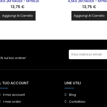
5Ka 2M HAGER - MYN525
4,5Ka 2M HAGER - MYN
13,75 €
13,75 €
Aggiungi Al Carrello
Aggiungi Al Carrello
 5% sul tuo ordine!
IL TUO ACCOUNT
LINK UTILI
Il mio account
Blog
I miei ordini
Contattaci