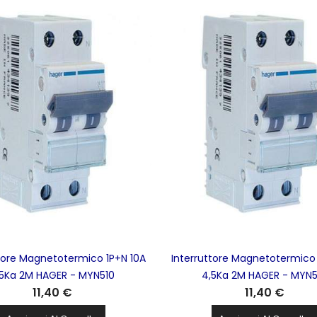
ttore Magnetotermico 1P+N 10A
Interruttore Magnetotermico 
,5Ka 2M HAGER - MYN510
4,5Ka 2M HAGER - MYN5
11,40 €
11,40 €