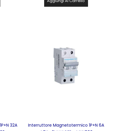
Aggiungi Al Carrello
 1P+N 32A
Interruttore Magnetotermico 1P+N 6A