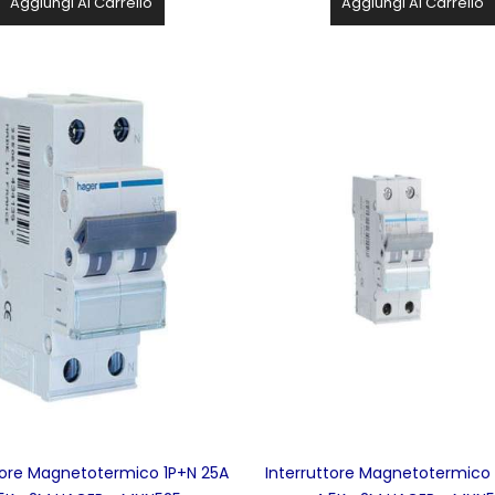
Aggiungi Al Carrello
Aggiungi Al Carrello
tore Magnetotermico 1P+N 25A
Interruttore Magnetotermico