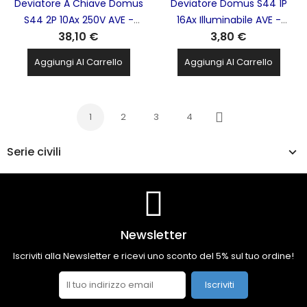
Deviatore A Chiave Domus
Deviatore Domus S44 1P
S44 2P 10Ax 250V AVE -
16Ax Illuminabile AVE -
38,10 €
3,80 €
441072
441002
Aggiungi Al Carrello
Aggiungi Al Carrello
1
2
3
4
Successivo
Serie civili
Newsletter
Iscriviti alla Newsletter e ricevi uno sconto del 5% sul tuo ordine!
Iscriviti