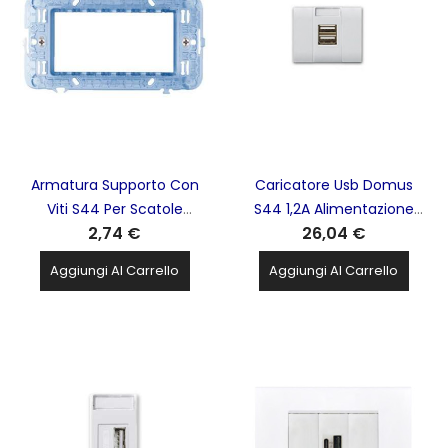
Armatura Supporto Con
Caricatore Usb Domus
Viti S44 Per Scatole
S44 1,2A Alimentazione
2,74 €
26,04 €
Rettangolari 4Mod. AVE -
230V AVE - 441082USB
44A04
Aggiungi Al Carrello
Aggiungi Al Carrello