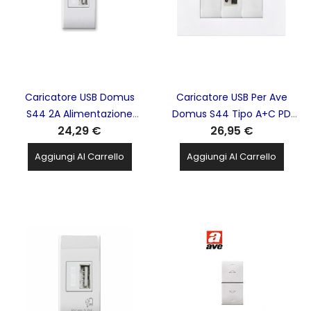
Caricatore USB Domus
Caricatore USB Per Ave
S44 2A Alimentazione
Domus S44 Tipo A+C PD
24,29 €
26,95 €
230V AVE - 441082USB/2A
20W Bianco lucido
TECNOSWITCH - KS312PU
Aggiungi Al Carrello
Aggiungi Al Carrello
96-400-04