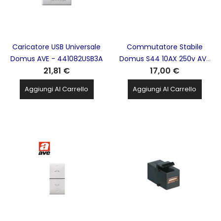
Caricatore USB Universale
Commutatore Stabile
Domus AVE - 441082USB3A
Domus S44 10AX 250v AVE
21,81 €
17,00 €
- 441052
Aggiungi Al Carrello
Aggiungi Al Carrello