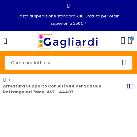
Costo di spedizione standard €10 Gratuita per ordini
superiori a 250€ *
0
Armatura Supporto Con Viti S44 Per Scatole
Rettangolari 7Mod. AVE - 44A07