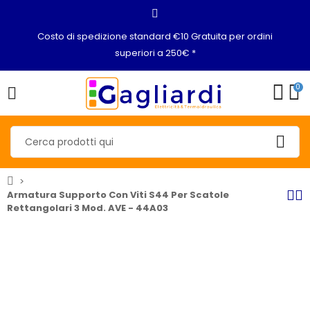
Costo di spedizione standard €10 Gratuita per ordini
superiori a 250€ *
0
Armatura Supporto Con Viti S44 Per Scatole
Rettangolari 3 Mod. AVE - 44A03