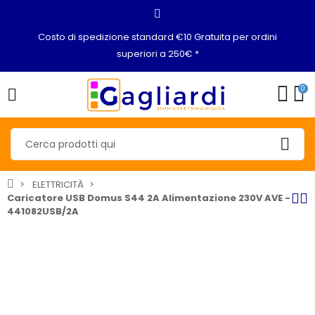
Costo di spedizione standard €10 Gratuita per ordini
superiori a 250€ *
0
ELETTRICITÀ
Caricatore USB Domus S44 2A Alimentazione 230V AVE -
441082USB/2A