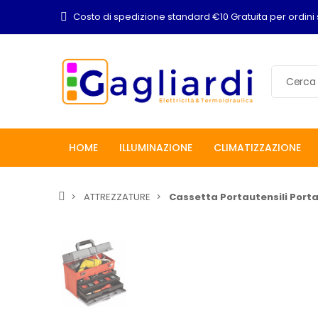
Costo di spedizione standard €10 Gratuita per ordini 
HOME
ILLUMINAZIONE
CLIMATIZZAZIONE
ATTREZZATURE
Cassetta Portautensili Porta