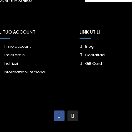
 5% sul tuo ordine!
IL TUO ACCOUNT
LINK UTILI
Il mio account
Blog
I miei ordini
Contattaci
Indirizzi
Gift Card
Informazioni Personali