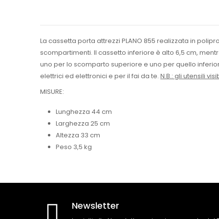
La cassetta porta attrezzi PLANO 855 realizzata in polipro
scompartimenti. Il cassetto inferiore è alto 6,5 cm, mentre 
uno per lo scomparto superiore e uno per quello inferiore
elettrici ed elettronici e per il fai da te.
N.B.: gli utensili vi
MISURE:
Lunghezza 44 cm
Larghezza 25 cm
Altezza 33 cm
Peso 3,5 kg
Newsletter