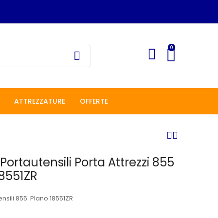
0
ATTREZZATURE
OFFERTE
Portautensili Porta Attrezzi 855
18551ZR
nsili 855. Plano 18551ZR