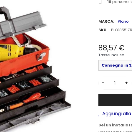
16
persone l
MARCA:
Plano
SKU:
PLO18551Z
88,57 €
Tasse incluse
Consegna in 3/
-
+
Aggiungi alla 
Sei un installat