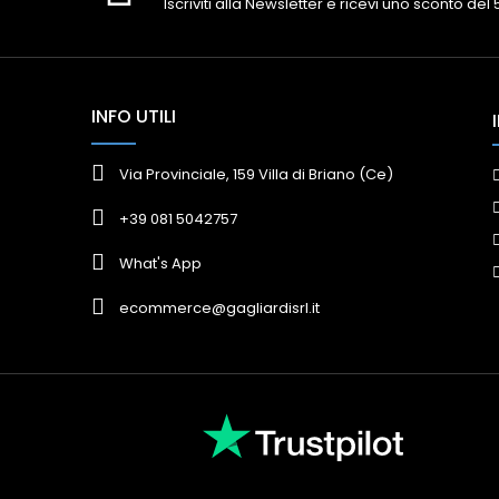
Iscriviti alla Newsletter e ricevi uno sconto del
INFO UTILI
Via Provinciale, 159 Villa di Briano (Ce)
+39 081 5042757
What's App
ecommerce@gagliardisrl.it