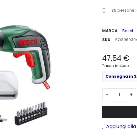
25
persone l
MARCA:
Bosch
SKU:
BOS06039
47,54 €
Tasse incluse
Consegna in 3/
-
+
Aggiungi alla 