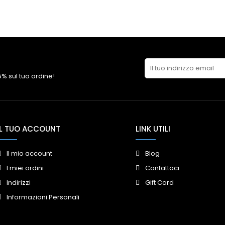
 5% sul tuo ordine!
IL TUO ACCOUNT
LINK UTILI
Il mio account
Blog
I miei ordini
Contattaci
Indirizzi
Gift Card
Informazioni Personali