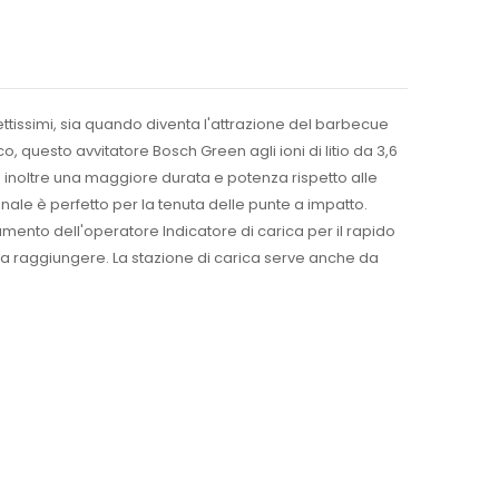
strettissimi, sia quando diventa l'attrazione del barbecue
co, q
uesto avvitatore Bosch Green agli ioni di litio da 3,6
te inoltre una maggiore durata e potenza rispetto alle
ale è perfetto per la tenuta delle punte a impatto.
amento dell'operatore Indicatore di carica per il rapido
ili da raggiungere. La stazione di carica serve anche da