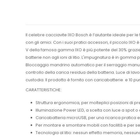
ll celebre cacciavite IXO Bosch è l’aiutante ideale per le 
con gli amici. Con i suoi pratici accessori, il piccolo IXO 
V della famosa gamma IXO è più potente del 30% grazie alla
batterie non agli ioni di litio. L'impugnatura è in gom
Bloccaggio mandrino automatico per il serraggio manuale 
controllo della carica residua della batteria. Luce di lavo
custodia. Il prodotto è fornito con caricabatterie
e 10 pu
CARATTERISTICHE:
Struttura ergonomica, per molteplici posizioni di p
Illuminazione Power LED, a scelta con luce a spot o 
Caricabatteria microUSB, per una ricarica pratica 
Per montare e smontare mobili con facilità e per s
Tecnologia al litio: nessun effetto memoria, nessun