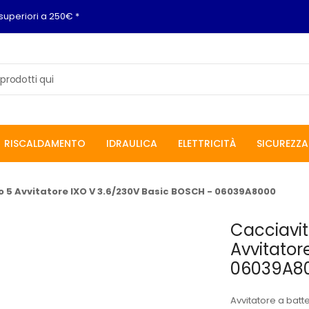
superiori a 250€ *
RISCALDAMENTO
IDRAULICA
ELETTRICITÀ
SICUREZZA
Ixo 5 Avvitatore IXO V 3.6/230V Basic BOSCH - 06039A8000
Cacciavite
Avvitator
06039A8
Avvitatore a batt