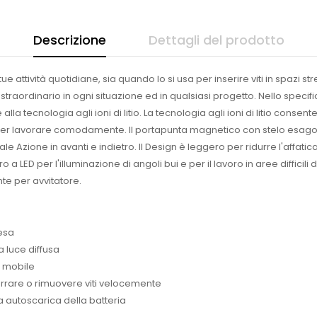
Descrizione
Dettagli del prodotto
tue attività quotidiane, sia quando lo si usa per inserire viti in spazi 
è straordinario in ogni situazione ed in qualsiasi progetto. Nello specifi
 tecnologia agli ioni di litio. La t
ecnologia agli ioni di litio consen
ma per lavorare comodamente. Il portapunta magnetico con stelo esagon
Azione in avanti e indietro. Il Design è leggero per ridurre l'affatic
ro a LED per l'illuminazione di angoli bui e per il lavoro in aree diffic
nte per avvitatore.
resa
a luce diffusa
e mobile
errare o rimuovere viti velocemente
a autoscarica della batteria