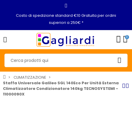
Costo di spedizione standard €10 Gratuita per ordini
superiori a 250€ *
0
CLIMATIZZAZIONE
Staffa Universale Galileo SGL 140Eco Per Unità Esterna
Climatizzatore Condizionatore 140kg TECNOSYSTEMI -
11000090X