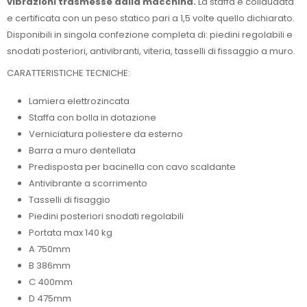
vibrazioni trasmesse dalla macchina.
La staffa è collaudata
e certificata con un peso statico pari a 1,5 volte quello dichiarato.
Disponibili in singola confezione completa di: piedini regolabili e
snodati posteriori, antivibranti, viteria, tasselli di fissaggio a muro.
CARATTERISTICHE TECNICHE:
Lamiera elettrozincata
Staffa con bolla in dotazione
Verniciatura poliestere da esterno
Barra a muro dentellata
Predisposta per bacinella con cavo scaldante
Antivibrante a scorrimento
Tasselli di fisaggio
Piedini posteriori snodati regolabili
Portata max 140 kg
A 750mm
B 386mm
C 400mm
D 475mm