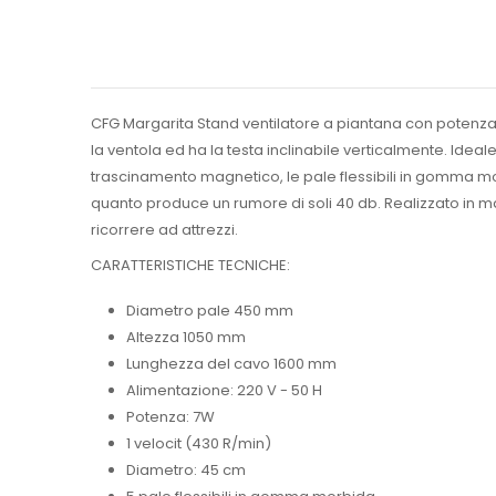
CFG Margarita Stand ventilatore a piantana con potenza di 
la ventola ed ha la testa inclinabile verticalmente. Idea
trascinamento magnetico, le pale flessibili in gomma m
quanto produce un rumore di soli 40 db. Realizzato in ma
ricorrere ad attrezzi.
CARATTERISTICHE TECNICHE:
Diametro pale 450 mm
Altezza 1050 mm
Lunghezza del cavo 1600 mm
Alimentazione: 220 V - 50 H
Potenza: 7W
1 velocit (430 R/min)
Diametro: 45 cm