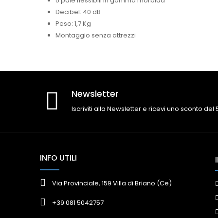
5 pale flessibili in gomma morbida
Decibel: 40 dB
Peso: 1,7 Kg
Montaggio senza attrezzi
Newsletter
Iscriviti alla Newsletter e ricevi uno sconto del
INFO UTILI
Via Provinciale, 159 Villa di Briano (Ce)
+39 081 5042757