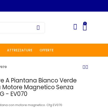
0
ATTREZZATURE
OFFERTE
V070
re A Piantana Bianco Verde
a Motore Magnetico Senza
FG - EV070
antana con motore magnetico. Cfg EV070