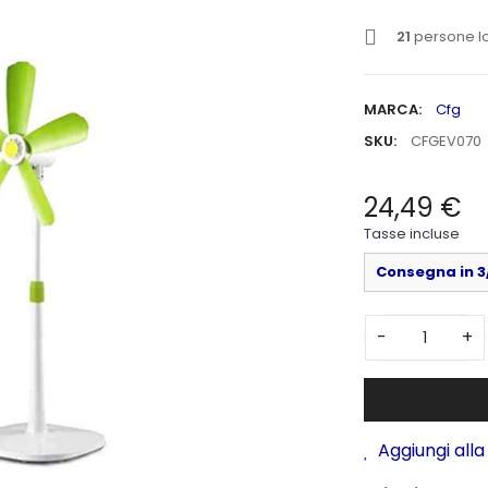
21
persone lo
MARCA:
Cfg
SKU:
CFGEV070
24,49 €
Tasse incluse
Consegna in 3/
-
+
Aggiungi alla 