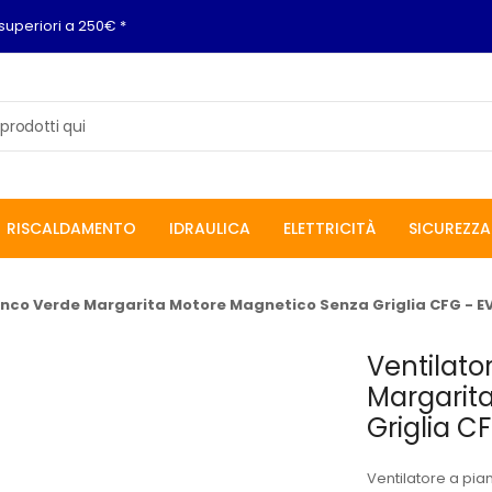
superiori a 250€ *
RISCALDAMENTO
IDRAULICA
ELETTRICITÀ
SICUREZZA
anco Verde Margarita Motore Magnetico Senza Griglia CFG - E
Ventilato
Margarit
Griglia C
Ventilatore a pi