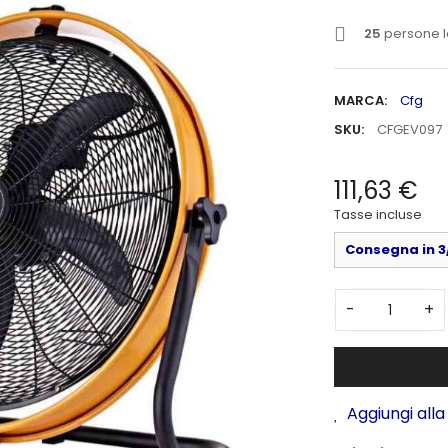
25
persone l
MARCA:
Cfg
SKU:
CFGEV097
111,63 €
Tasse incluse
Consegna in 3/
-
+
Aggiungi alla 