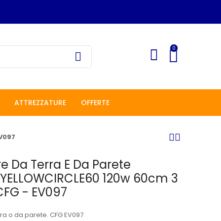
0
ATTREZZATURE
OFFERTE
EV097
re Da Terra E Da Parete
o YELLOWCIRCLE60 120w 60cm 3
CFG - EV097
rra o da parete. CFG EV097