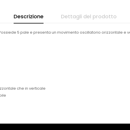
Descrizione
Dettagli del prodotto
 Possiede 5 pale e presenta un movimento oscillatorio orizzontale e ve
izzontale che in verticale
bile