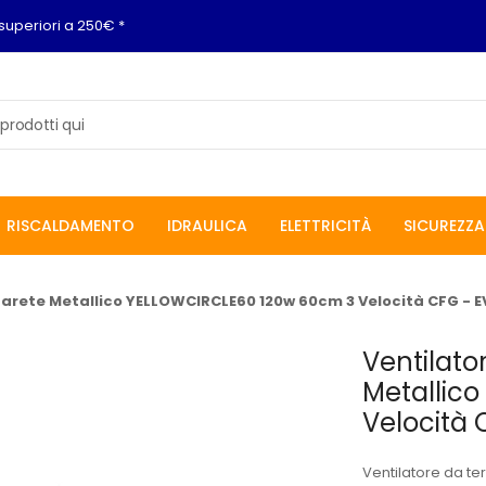
superiori a 250€ *
RISCALDAMENTO
IDRAULICA
ELETTRICITÀ
SICUREZZA
 Parete Metallico YELLOWCIRCLE60 120w 60cm 3 Velocità CFG - 
Ventilato
Metallic
Velocità 
Ventilatore da te