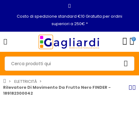
Costo di spedizione standard €10 Gratuita per ordini
superiori a 250€ *
0
ELETTRICITÀ
Rilevatore Di Movimento Da Frutto Nero FINDER -
189182300042