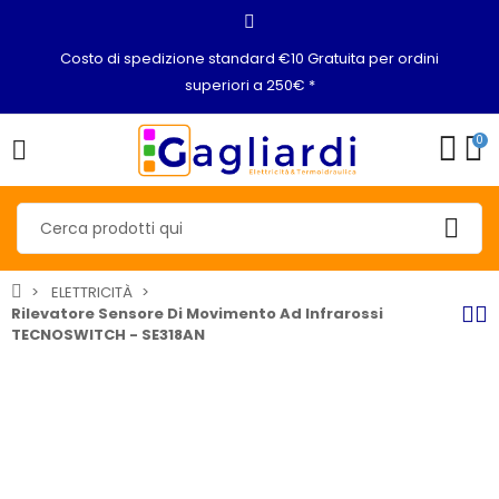
Costo di spedizione standard €10 Gratuita per ordini
superiori a 250€ *
0
ELETTRICITÀ
Rilevatore Sensore Di Movimento Ad Infrarossi
TECNOSWITCH - SE318AN