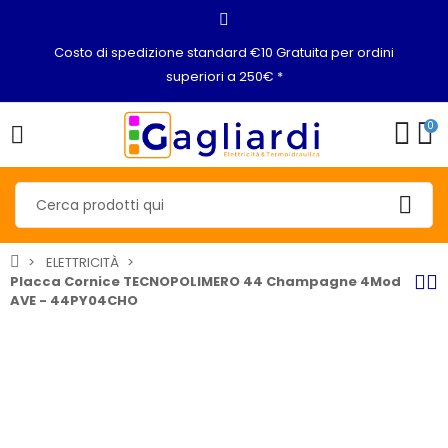
Costo di spedizione standard €10 Gratuita per ordini
superiori a 250€ *
0
ELETTRICITÀ
Placca Cornice TECNOPOLIMERO 44 Champagne 4Mod
AVE - 44PY04CHO