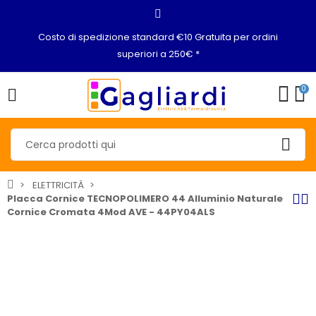
Costo di spedizione standard €10 Gratuita per ordini
superiori a 250€ *
0
ELETTRICITÀ
Placca Cornice TECNOPOLIMERO 44 Alluminio Naturale
Cornice Cromata 4Mod AVE - 44PY04ALS