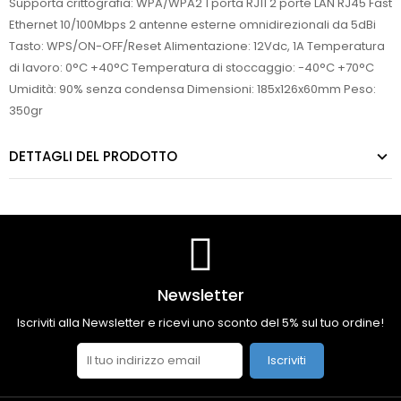
Supporta crittografia: WPA/WPA2 1 porta RJ11 2 porte LAN RJ45 Fast
Ethernet 10/100Mbps 2 antenne esterne omnidirezionali da 5dBi
Tasto: WPS/ON-OFF/Reset Alimentazione: 12Vdc, 1A Temperatura
di lavoro: 0°C +40°C Temperatura di stoccaggio: -40°C +70°C
Umidità: 90% senza condensa Dimensioni: 185x126x60mm Peso:
350gr
DETTAGLI DEL PRODOTTO
Newsletter
Iscriviti alla Newsletter e ricevi uno sconto del 5% sul tuo ordine!
Iscriviti