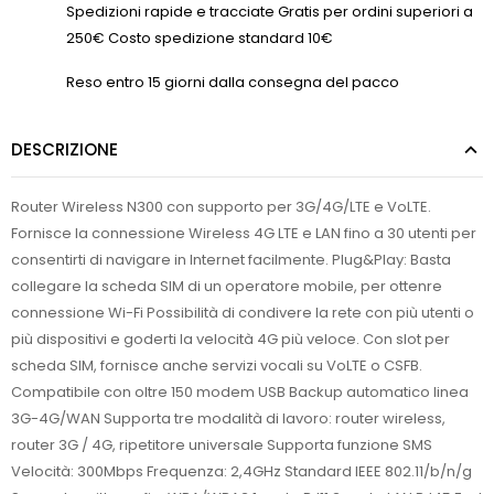
Spedizioni rapide e tracciate Gratis per ordini superiori a
250€ Costo spedizione standard 10€
Reso entro 15 giorni dalla consegna del pacco
DESCRIZIONE
Router Wireless N300 con supporto per 3G/4G/LTE e VoLTE.
Fornisce la connessione Wireless 4G LTE e LAN fino a 30 utenti per
consentirti di navigare in Internet facilmente. Plug&Play: Basta
collegare la scheda SIM di un operatore mobile, per ottenre
connessione Wi-Fi Possibilità di condivere la rete con più utenti o
più dispositivi e goderti la velocità 4G più veloce. Con slot per
scheda SIM, fornisce anche servizi vocali su VoLTE o CSFB.
Compatibile con oltre 150 modem USB Backup automatico linea
3G-4G/WAN Supporta tre modalità di lavoro: router wireless,
router 3G / 4G, ripetitore universale Supporta funzione SMS
Velocità: 300Mbps Frequenza: 2,4GHz Standard IEEE 802.11/b/n/g