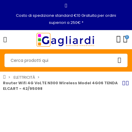
Costo di spedizione standard €10 Gratuita per ordini
superiori a 250€ *
0
ELETTRICITÀ
Router Wifi 4G VoLTE N300 Wireless Model 4G06 TENDA
ELCART - 42/95098