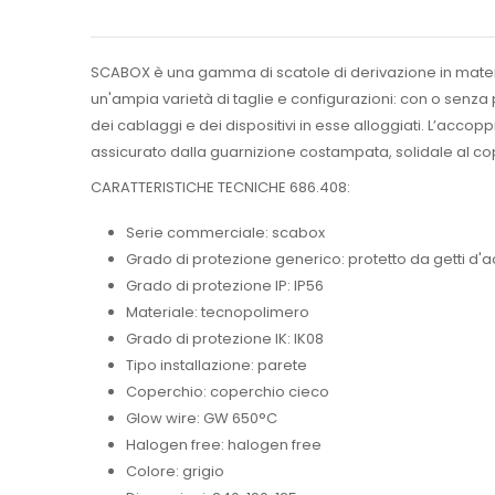
SCABOX è una gamma di scatole di derivazione in materia
un'ampia varietà di taglie e configurazioni: con o senz
dei cablaggi e dei dispositivi in esse alloggiati. L’accop
assicurato dalla guarnizione costampata, solidale al cop
CARATTERISTICHE TECNICHE 686.408:
Serie commerciale: scabox
Grado di protezione generico: protetto da getti d'
Grado di protezione IP: IP56
Materiale: tecnopolimero
Grado di protezione IK: IK08
Tipo installazione: parete
Coperchio: coperchio cieco
Glow wire: GW 650°C
Halogen free: halogen free
Colore: grigio