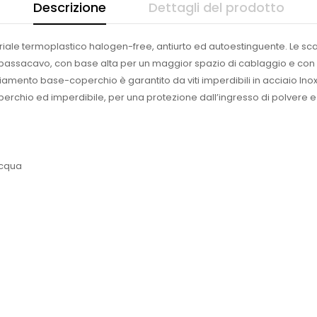
Descrizione
Dettagli del prodotto
le termoplastico halogen-free, antiurto ed autoestinguente. Le scatol
a passacavo, con base alta per un maggior spazio di cablaggio e con 
piamento base-coperchio è garantito da viti imperdibili in acciaio Inox 
erchio ed imperdibile, per una protezione dall’ingresso di polvere e 
acqua