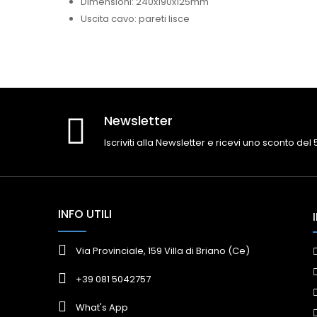
Dimensioni: 240x190x125mm
Uscita cavo: pareti lisce
Newsletter
Iscriviti alla Newsletter e ricevi uno sconto del
INFO UTILI
Via Provinciale, 159 Villa di Briano (Ce)
+39 081 5042757
What's App