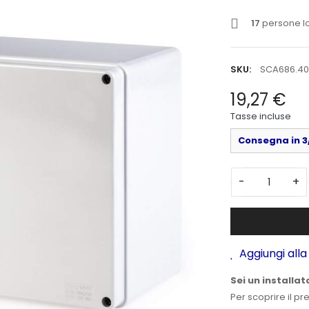
17
persone lo
SKU:
SCA686.4
19,27 €
Tasse incluse
Consegna in 3/
-
+
Aggiungi alla 
Sei un installat
Per scoprire il pr