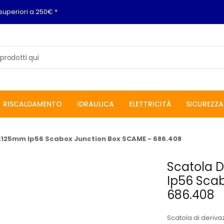
superiori a 250€ *
RISCALDAMENTO
IDRAULICA
ELETTRICITÀ
SICUREZZA
0x125mm Ip56 Scabox Junction Box SCAME - 686.408
Scatola 
Ip56 Sca
686.408
Scatola di deriv