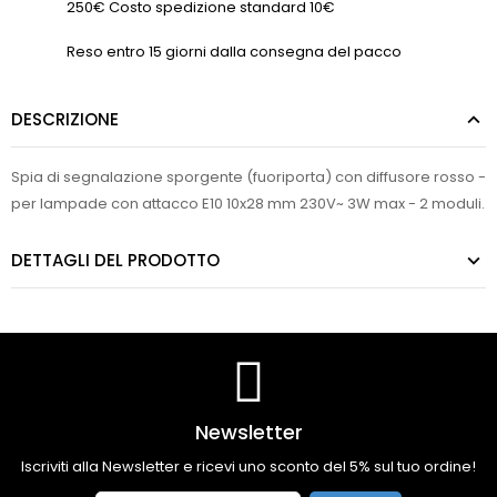
250€ Costo spedizione standard 10€
Reso entro 15 giorni dalla consegna del pacco
DESCRIZIONE
Spia di segnalazione sporgente (fuoriporta) con diffusore rosso -
per lampade con attacco E10 10x28 mm 230V~ 3W max - 2 moduli.
DETTAGLI DEL PRODOTTO
Newsletter
Iscriviti alla Newsletter e ricevi uno sconto del 5% sul tuo ordine!