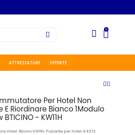
0
ATTREZZATURE
OFFERTE
mmutatore Per Hotel Non
e E Riordinare Bianco 1Modulo
w BTICINO - KW11H
 Hotel. Bticino KW11H. Pulsante per hotel. K4373