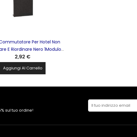
Commutatore Per Hotel Non
are E Riordinare Nero 1Modulo
2,92 €
ving Now BTICINO - KG11H
Aggiungi Al Carrello
 5% sul tuo ordine!