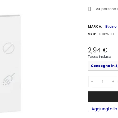
24
persone l
MARCA:
Bticino
SKU:
BTIKW11H
2,94 €
Tasse incluse
Consegna in 3/
-
+
Aggiungi alla 