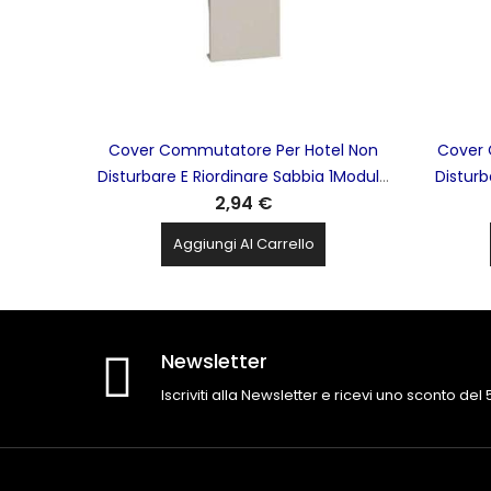
Cover Commutatore Per Hotel Non
Cover 
Disturbare E Riordinare Sabbia 1Modulo
Disturb
2,94 €
Living Now BTICINO - KM11H
Li
Aggiungi Al Carrello
Newsletter
Iscriviti alla Newsletter e ricevi uno sconto del