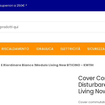
superiori a 250€ *
RISCALDAMENTO
IDRAULICA
ELETTRICITÀ
SICUREZZA
E Riordinare Bianco 1Modulo Living Now BTICINO - KW11H
Cover Co
Disturbar
Living No
Cover commutatore