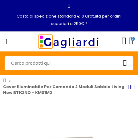
Costo di spedizione standard €10 Gratuita per ordini
superiori a 250€ *
0
Cover Illuminabile Per Comando 2 Moduli Sabbia Living
Now BTICINO - KM01M2