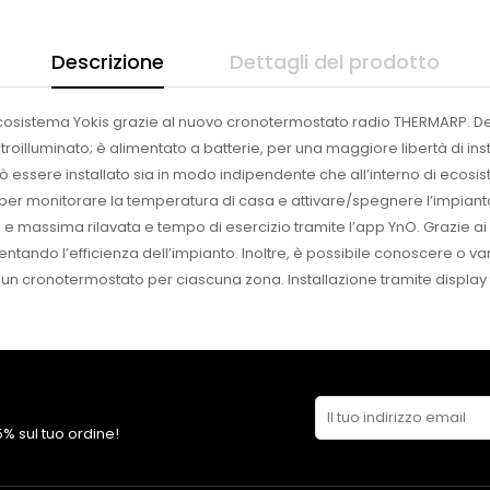
Descrizione
Dettagli del prodotto
ecosistema Yokis grazie al nuovo cronotermostato radio THERMARP. Desi
troilluminato; è alimentato a batterie, per una maggiore libertà di in
uò essere installato sia in modo indipendente che all’interno di ecosi
 per monitorare la temperatura di casa e attivare/spegnere l’impiant
massima rilavata e tempo di esercizio tramite l’app YnO. Grazie ai repor
mentando l’efficienza dell’impianto. Inoltre, è possibile conoscere o 
on un cronotermostato per ciascuna zona. Installazione tramite display
 5% sul tuo ordine!