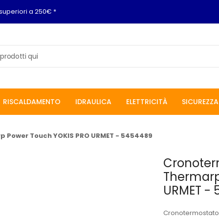
superiori a 250€ *
RISCALDAMENTO
IDRAULICA
ELETTRICITÀ
SICUREZZA
p Power Touch YOKIS PRO URMET - 5454489
Cronoter
Thermarp
URMET - 
Cronotermostato 