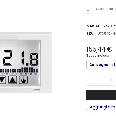
15
persone l
MARCA:
Yokis 
SKU:
UTD54544
155,44 €
Tasse incluse
Consegna in 3/
-
+
Aggiungi alla 