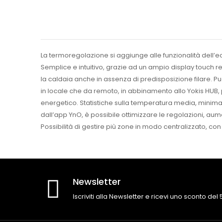
La termoregolazione si aggiunge alle funzionalità dell’
Semplice e intuitivo, grazie ad un ampio display touch re
la caldaia anche in assenza di predisposizione filare. P
in locale che da remoto, in abbinamento allo Yokis HUB,
energetico. Statistiche sulla temperatura media, minima e 
dall’app YnO, è possibile ottimizzare le regolazioni, au
Possibilità di gestire più zone in modo centralizzato, c
Newsletter
Iscriviti alla Newsletter e ricevi uno sconto del