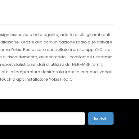
gn essenziale ed elegante, adatto a tutti gli ambienti.
stallazione. Grazie alla comunicazione radio può attivare
stema Yokis. Può essere controllato tramite app YnO, sia
o di riscaldamento, aumentando il comfort e il risparmio
t statistici sui dati di utilizzo di THERMARP forniti
variare la temperatura desiderata tramite comandi vocali.
 touch o app installatore Yokis PRO.C
Iscriviti