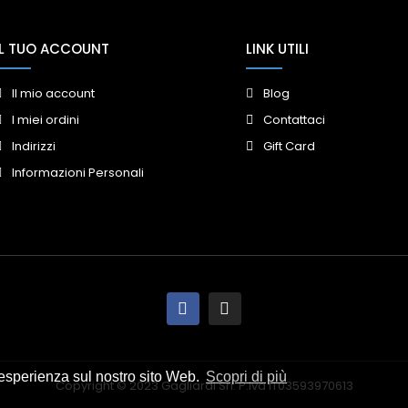
IL TUO ACCOUNT
LINK UTILI
Il mio account
Blog
I miei ordini
Contattaci
Indirizzi
Gift Card
Informazioni Personali
e esperienza sul nostro sito Web.
Scopri di più
Copyright © 2023 Gagliardi Srl. P.Iva IT03593970613