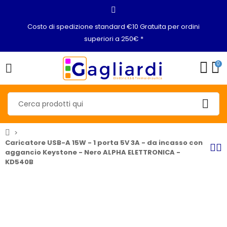
Costo di spedizione standard €10 Gratuita per ordini
superiori a 250€ *
0
Caricatore USB-A 15W - 1 porta 5V 3A - da incasso con
aggancio Keystone - Nero ALPHA ELETTRONICA -
KD540B