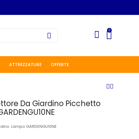
0
ATTREZZATURE
OFFERTE
ettore Da Giardino Picchetto
 GARDENGU10NE
ardino. Lampo GARDENGU10NE