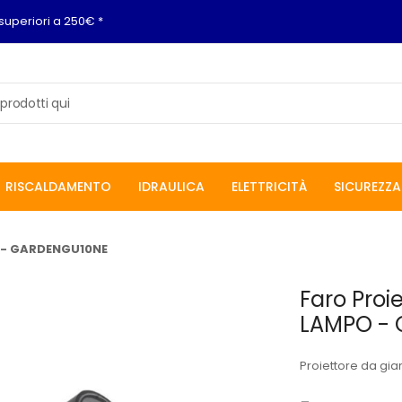
superiori a 250€ *
RISCALDAMENTO
IDRAULICA
ELETTRICITÀ
SICUREZZA
O - GARDENGU10NE
Faro Proi
LAMPO -
Proiettore da gi