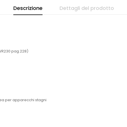
Descrizione
Dettagli del prodotto
5WR230 pag.228)
nea per apparecchi stagni