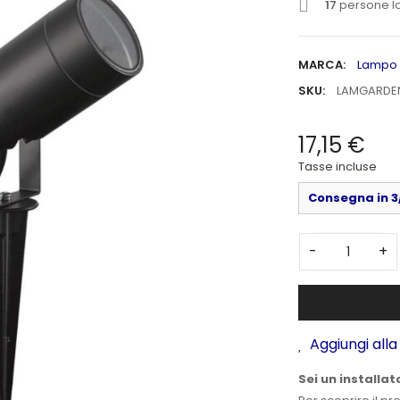
17
persone lo
MARCA:
Lampo
SKU:
LAMGARDE
17,15 €
Tasse incluse
Consegna in 3/
-
+
Aggiungi alla 
Sei un installat