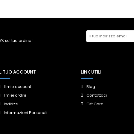
 5% sul tuo ordine!
IL TUO ACCOUNT
LINK UTILI
Il mio account
Blog
I miei ordini
Contattaci
Indirizzi
Gift Card
Informazioni Personali