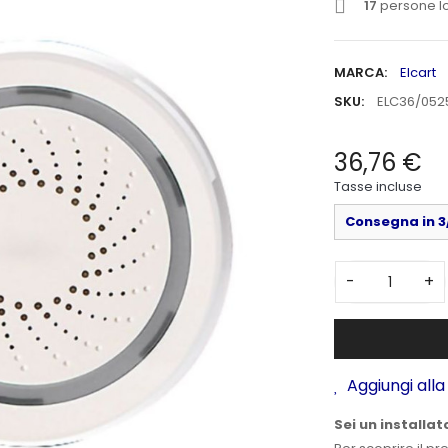
17
persone lo
MARCA:
Elcart
SKU:
ELC36/052
36,76 €
Tasse incluse
Consegna in 3/
-
+
Aggiungi alla 
Sei un installat