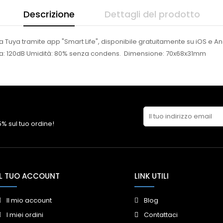
Descrizione
Dettagli del prodotto
a Tuya tramite app "Smart Life", disponibile gratuitamente su iOS e A
terna: 120dB Umidità: 80% senza condens. Dimensione: 70x68x31mm
 5% sul tuo ordine!
IL TUO ACCOUNT
LINK UTILI
Il mio account
Blog
I miei ordini
Contattaci