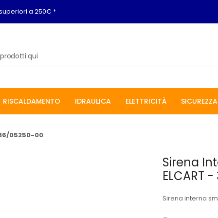
superiori a 250€ *
RISCALDAMENTO
IDRAULICA
ELETTRICITÀ
SICUREZZA
 36/05250-00
Sirena In
ELCART -
Sirena interna sm