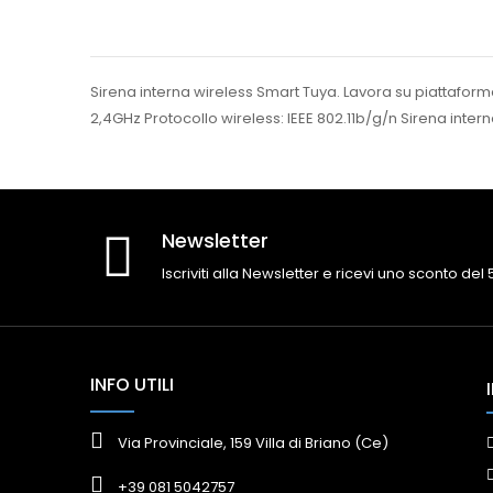
Sirena interna wireless Smart Tuya. Lavora su piattaform
2,4GHz Protocollo wireless: IEEE 802.11b/g/n Sirena in
Newsletter
Iscriviti alla Newsletter e ricevi uno sconto del
INFO UTILI
Via Provinciale, 159 Villa di Briano (Ce)
+39 081 5042757