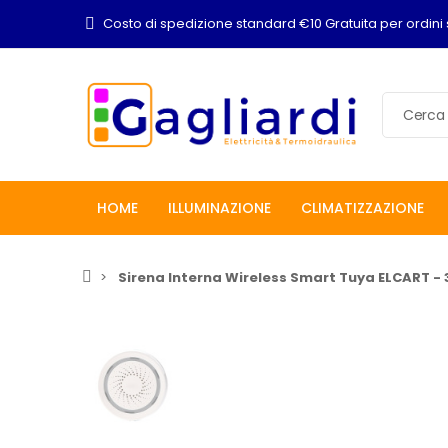
Costo di spedizione standard €10 Gratuita per ordini 
HOME
ILLUMINAZIONE
CLIMATIZZAZIONE
Sirena Interna Wireless Smart Tuya ELCART -