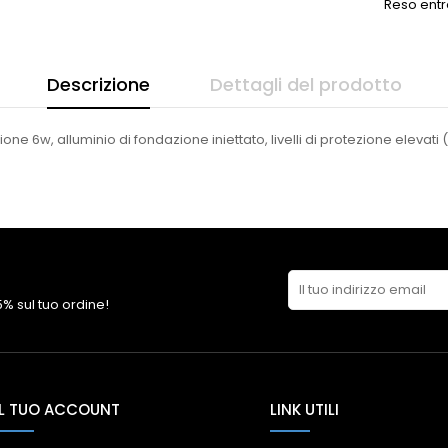
Reso entr
Descrizione
Dettagli del prodotto
ne 6w, alluminio di fondazione iniettato, livelli di protezione elevati 
 5% sul tuo ordine!
IL TUO ACCOUNT
LINK UTILI