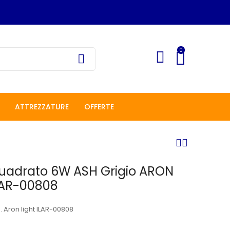
0
ATTREZZATURE
OFFERTE
Quadrato 6W ASH Grigio ARON
LAR-00808
. Aron light ILAR-00808