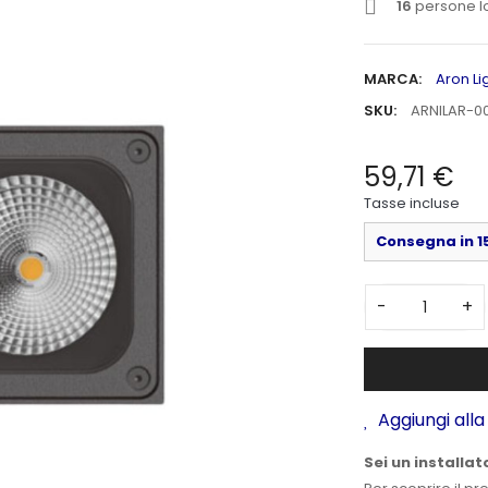
16
persone l
MARCA:
Aron Li
SKU:
ARNILAR-0
59,71 €
Tasse incluse
Consegna in 15
-
+
Aggiungi alla 
Sei un installat