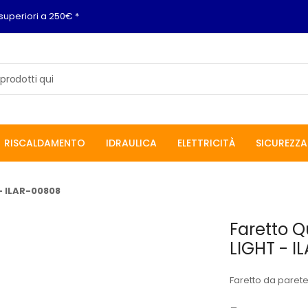
superiori a 250€ *
RISCALDAMENTO
IDRAULICA
ELETTRICITÀ
SICUREZZA
- ILAR-00808
Faretto 
LIGHT - I
Faretto da parete