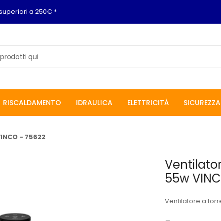
superiori a 250€ *
RISCALDAMENTO
IDRAULICA
ELETTRICITÀ
SICUREZZA
INCO - 75622
Ventilato
55w VINC
Ventilatore a tor