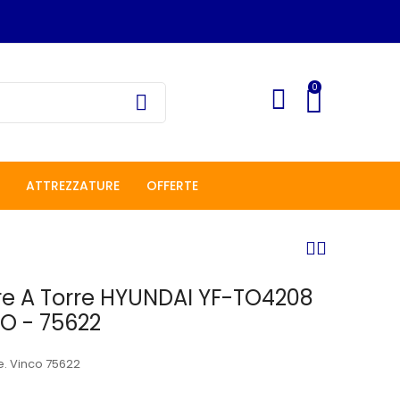
0
ATTREZZATURE
OFFERTE
re A Torre HYUNDAI YF-TO4208
O - 75622
re. Vinco 75622