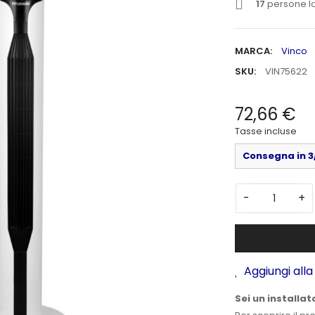
17
persone lo
MARCA:
Vinco
SKU:
VIN75622
72,66 €
Tasse incluse
Consegna in 3/
-
+
Aggiungi alla 
Sei un installat