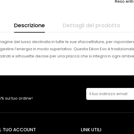
Reso entr
Descrizione
Dettagli del prodotto
magine del lusso declinata in tutte le sue sfaccettature, per risponde
 gestire l’energia in modo superlativo. Questa Eikon Evo è tradizionale e
adrati e silhouette decise per una placca che si integra in ogni ambie
 5% sul tuo ordine!
IL TUO ACCOUNT
LINK UTILI