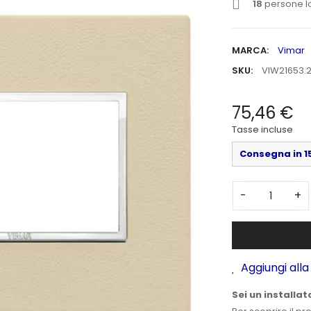
18
persone l
MARCA:
Vimar
SKU:
VIW21653.2
75,46 €
Tasse incluse
Consegna in 15
-
+
Aggiungi alla 
Sei un installat