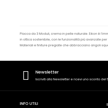
Placca da 3 Moduli, crema in pelle naturale. Eikon è l’im
in ottica sostenibile, con le funzionalità più avanzate per
Materiali e finiture pregiate che abbracciano angoli squ
Newsletter
Iscriviti alla Newsletter e ricevi uno sconto del
INFO UTILI