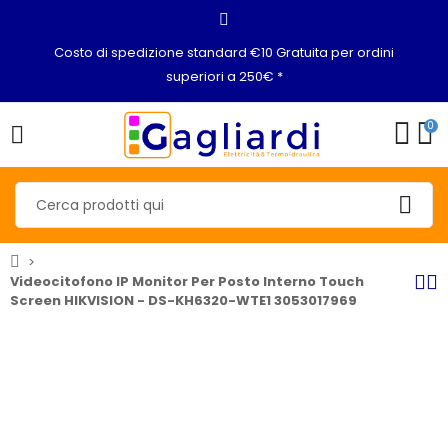
Costo di spedizione standard €10 Gratuita per ordini
superiori a 250€ *
0
Videocitofono IP Monitor Per Posto Interno Touch
Screen HIKVISION - DS-KH6320-WTE1 3053017969