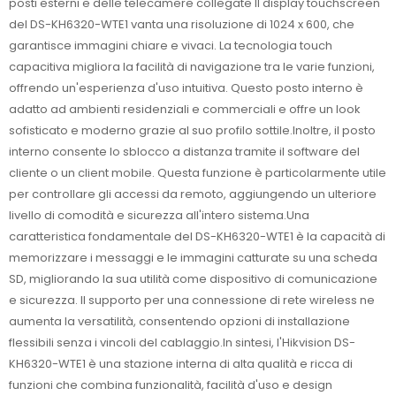
posti esterni e delle telecamere collegate Il display touchscreen
del DS-KH6320-WTE1 vanta una risoluzione di 1024 x 600, che
garantisce immagini chiare e vivaci. La tecnologia touch
capacitiva migliora la facilità di navigazione tra le varie funzioni,
offrendo un'esperienza d'uso intuitiva. Questo posto interno è
adatto ad ambienti residenziali e commerciali e offre un look
sofisticato e moderno grazie al suo profilo sottile.Inoltre, il posto
interno consente lo sblocco a distanza tramite il software del
cliente o un client mobile. Questa funzione è particolarmente utile
per controllare gli accessi da remoto, aggiungendo un ulteriore
livello di comodità e sicurezza all'intero sistema.Una
caratteristica fondamentale del DS-KH6320-WTE1 è la capacità di
memorizzare i messaggi e le immagini catturate su una scheda
SD, migliorando la sua utilità come dispositivo di comunicazione
e sicurezza. Il supporto per una connessione di rete wireless ne
aumenta la versatilità, consentendo opzioni di installazione
flessibili senza i vincoli del cablaggio.In sintesi, l'Hikvision DS-
KH6320-WTE1 è una stazione interna di alta qualità e ricca di
funzioni che combina funzionalità, facilità d'uso e design