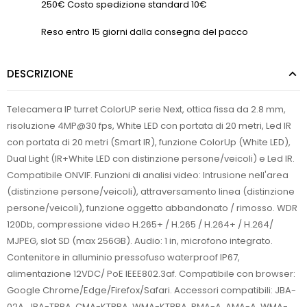
250€ Costo spedizione standard 10€
Reso entro 15 giorni dalla consegna del pacco
DESCRIZIONE
Telecamera IP turret ColorUP serie Next, ottica fissa da 2.8 mm,
risoluzione 4MP@30 fps, White LED con portata di 20 metri, Led IR
con portata di 20 metri (Smart IR), funzione ColorUp (White LED),
Dual Light (IR+White LED con distinzione persone/veicoli) e Led IR.
Compatibile ONVIF. Funzioni di analisi video: Intrusione nell'area
(distinzione persone/veicoli), attraversamento linea (distinzione
persone/veicoli), funzione oggetto abbandonato / rimosso. WDR
120Db, compressione video H.265+ / H.265 / H.264+ / H.264/
MJPEG, slot SD (max 256GB). Audio: 1 in, microfono integrato.
Contenitore in alluminio pressofuso waterproof IP67,
alimentazione 12VDC/ PoE IEEE802.3af. Compatibile con browser:
Google Chrome/Edge/Firefox/Safari. Accessori compatibili: JBA-
02A, JBA-TBBA, CMA-KTBBA, WMA-KTBBA, PMA-A, AMA-A, WMA-