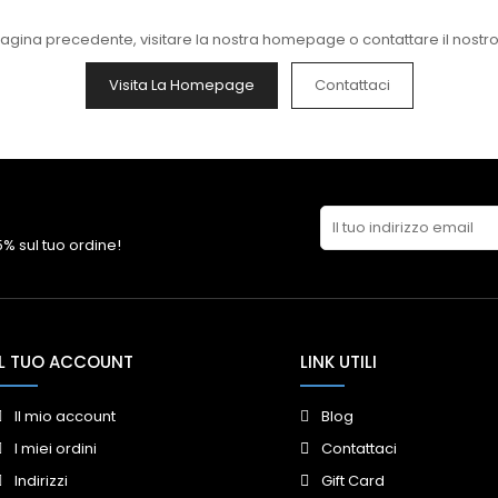
pagina precedente, visitare la nostra homepage o contattare il nostr
Visita La Homepage
Contattaci
 5% sul tuo ordine!
IL TUO ACCOUNT
LINK UTILI
Il mio account
Blog
I miei ordini
Contattaci
Indirizzi
Gift Card