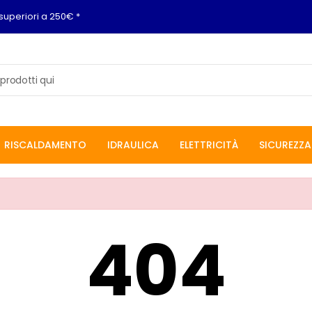
superiori a 250€ *
RISCALDAMENTO
IDRAULICA
ELETTRICITÀ
SICUREZZA
404