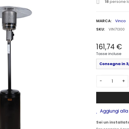
18
persone l
MARCA:
Vinco
SKU:
VIN71300
161,74 €
Tasse incluse
Consegna in 3/
-
+
Aggiungi alla 
Sei un installat