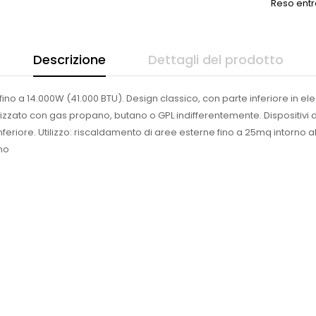
Reso entr
Descrizione
Dettagli del prodotto
ino a 14.000W (41.000 BTU). Design classico, con parte inferiore in el
tilizzato con gas propano, butano o GPL indifferentemente. Dispositiv
inferiore. Utilizzo: riscaldamento di aree esterne fino a 25mq intorno a
no