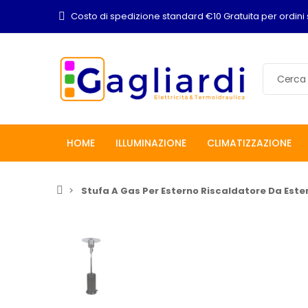
Costo di spedizione standard €10 Gratuita per ordini 
HOME
ILLUMINAZIONE
CLIMATIZZAZIONE
Stufa A Gas Per Esterno Riscaldatore Da Este