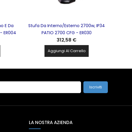
no E Da
Stufa Da Interno/Esterno 2700w, IP34
 - ER004
PATIO 2700 CFG - ER030
312,58 €
Aggiungi Al Carrello
Iscriviti
LA NOSTRA AZIENDA