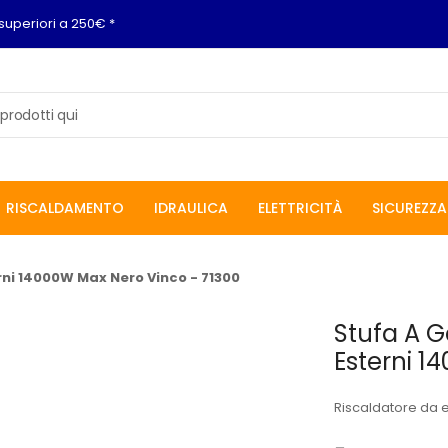
superiori a 250€ *
RISCALDAMENTO
IDRAULICA
ELETTRICITÀ
SICUREZZA
rni 14000W Max Nero Vinco - 71300
Stufa A G
Esterni 1
Riscaldatore da e