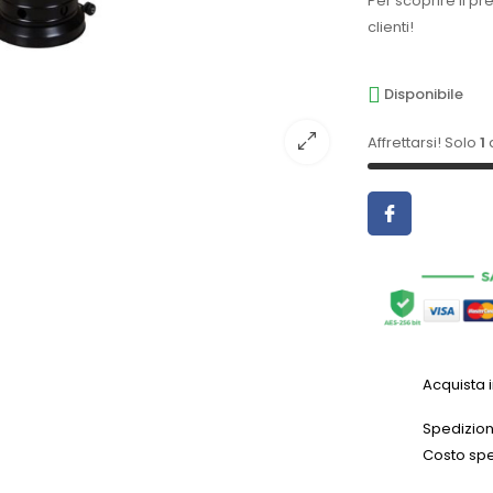
Per scoprire il pr
clienti!
Disponibile
Affrettarsi! Solo
1
a
Acquista 
Spedizioni
Costo spe