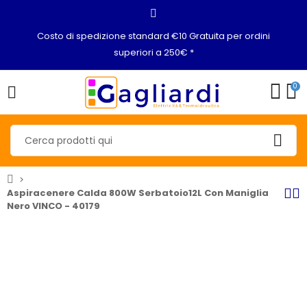
Costo di spedizione standard €10 Gratuita per ordini
superiori a 250€ *
0
Aspiracenere Calda 800W Serbatoio12L Con Maniglia
Nero VINCO - 40179