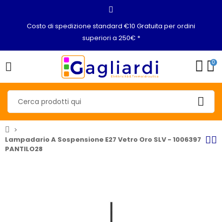
Costo di spedizione standard €10 Gratuita per ordini
superiori a 250€ *
0
Lampadario A Sospensione E27 Vetro Oro SLV - 1006397
PANTILO28