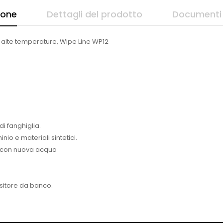
ione
Dettagli del prodotto
Documenti 
d alte temperature, Wipe Line WP12
di fanghiglia.
nio e materiali sintetici.
re con nuova acqua
ositore da banco.