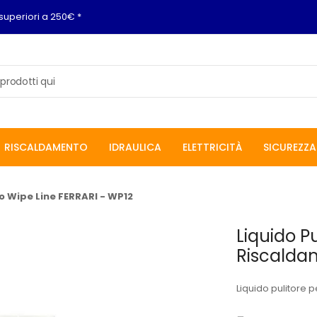
superiori a 250€ *
RISCALDAMENTO
IDRAULICA
ELETTRICITÀ
SICUREZZA
o Wipe Line FERRARI - WP12
Liquido Pu
Riscaldam
Liquido pulitore 