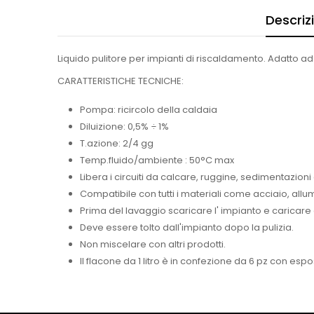
Descriz
Liquido pulitore per impianti di riscaldamento. Adatto a
CARATTERISTICHE TECNICHE:
Pompa: ricircolo della caldaia
Diluizione: 0,5% ÷ 1%
T.azione: 2/4 gg
Temp.fluido/ambiente : 50°C max
Libera i circuiti da calcare, ruggine, sedimentazioni 
Compatibile con tutti i materiali come acciaio, allumi
Prima del lavaggio scaricare l' impianto e carica
Deve essere tolto dall'impianto dopo la pulizia.
Non miscelare con altri prodotti.
Il flacone da 1 litro è in confezione da 6 pz con esp