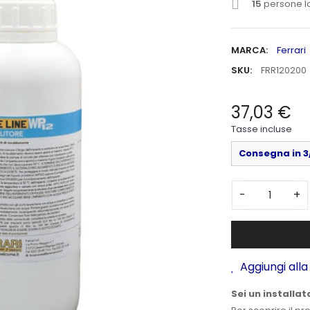
15
persone l
MARCA:
Ferrari
SKU:
FRR120200
37,03 €
Tasse incluse
Consegna in 3/
-
+
Aggiungi alla 
Sei un installat