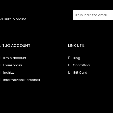
 5% sul tuo ordine!
IL TUO ACCOUNT
LINK UTILI
Il mio account
Blog
I miei ordini
Contattaci
Indirizzi
Gift Card
Informazioni Personali