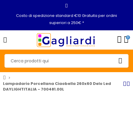
Costo di spedizione standard €10 Gratuita per ordini
superiori a 250€ *
0
Lampadario Porcellana Ciaobella 260x60 Delo Led
DAYLIGHTITALIA - 700481.00L