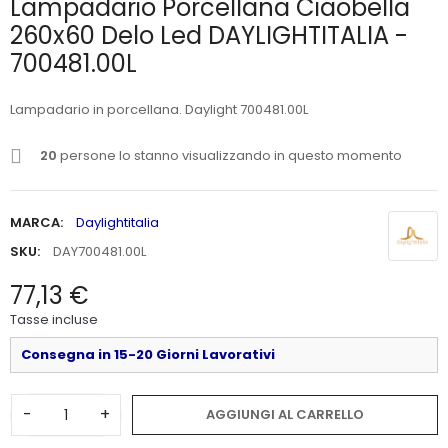
Lampadario Porcellana Ciaobella
260x60 Delo Led DAYLIGHTITALIA -
700481.00L
Lampadario in porcellana. Daylight 700481.00L
20
persone lo stanno visualizzando in questo momento
MARCA:
Daylightitalia
SKU:
DAY700481.00L
77,13 €
Tasse incluse
Consegna in 15-20 Giorni Lavorativi
-
+
AGGIUNGI AL CARRELLO