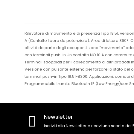
Rilevatore di movimento e di presenza Tipo 18.51, version
A (Contatto libero da potenziale). Area di lettura 360°
attività da parte degli occupanti; zona “movimento” ada
con terminali push-in Un contatto NO 10 A con commutazi
Terminali sdoppiati per il collegamento di altri prodotti i
Versione con pulsante esterno per forzare lo stato del 
terminali push-in Tipo 18.51-B300: Applicazioni: corridoi d
Programmabile tramite Bluetooth LE (Low Energy)con S
Newsletter
Iscriviti alla Newsletter e ricevi uno sconto del