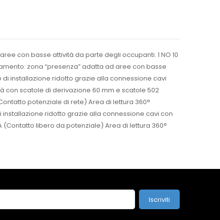
 aree con basse attività da parte degli occupanti. 1 NO 10
ilevamento: zona “presenza” adatta ad aree con basse
i installazione ridotto grazie alla connessione cavi
tà con scatole di derivazione 60 mm e scatole 502
(Contatto potenziale di rete) Area di lettura 360°
installazione ridotto grazie alla connessione cavi con
0 A (Contatto libero da potenziale) Area di lettura 360°
Iscriviti