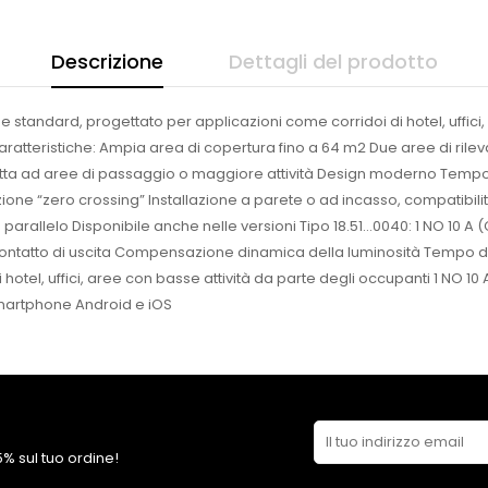
Descrizione
Dettagli del prodotto
e standard, progettato per applicazioni come corridoi di hotel, uffici,
. Caratteristiche: Ampia area di copertura fino a 64 m2 Due aree di r
tta ad aree di passaggio o maggiore attività Design moderno Tempo d
one “zero crossing” Installazione a parete o ad incasso, compatibili
n parallelo Disponibile anche nelle versioni Tipo 18.51…0040: 1 NO 10 A 
contatto di uscita Compensazione dinamica della luminosità Tempo di 
i hotel, uffici, aree con basse attività da parte degli occupanti 1 NO 1
martphone Android e iOS
 5% sul tuo ordine!