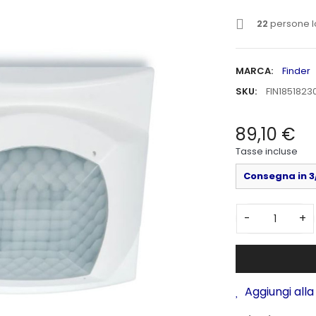
22
persone l
MARCA:
Finder
SKU:
FIN1851823
89,10 €
Tasse incluse
Consegna in 3/
-
+
Aggiungi alla 