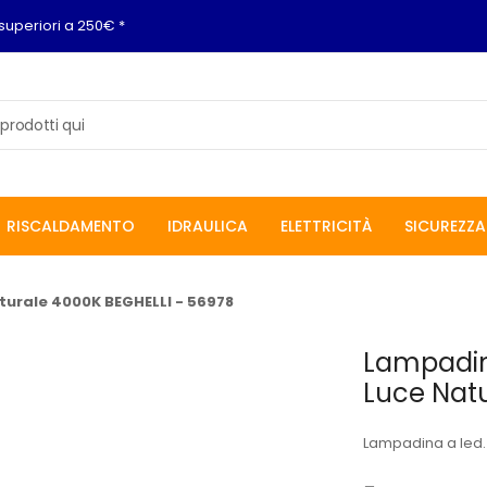
superiori a 250€ *
RISCALDAMENTO
IDRAULICA
ELETTRICITÀ
SICUREZZA
turale 4000K BEGHELLI - 56978
Lampadina
Luce Natu
Lampadina a led.