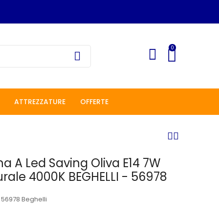
0
ATTREZZATURE
OFFERTE
 A Led Saving Oliva E14 7W
rale 4000K BEGHELLI - 56978
 56978 Beghelli