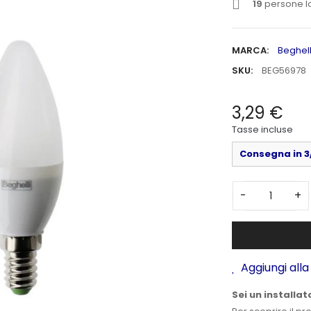
19
persone l
MARCA:
Beghell
SKU:
BEG56978
3,29 €
Tasse incluse
Consegna in 3/
-
+
Aggiungi alla 
Sei un installat