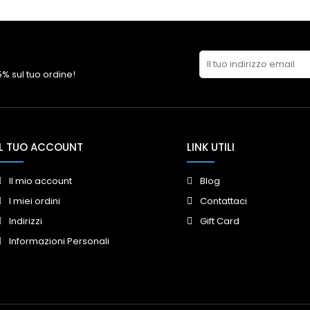
 5% sul tuo ordine!
IL TUO ACCOUNT
LINK UTILI
Il mio account
Blog
I miei ordini
Contattaci
Indirizzi
Gift Card
Informazioni Personali