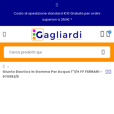
Costo di spedizione standard €10 Gratuita per ordini
superiori a 250€ *
0
Giunto Elastico In Gomma Per Acqua 1''1/4 FF FERRARI -
070352/E