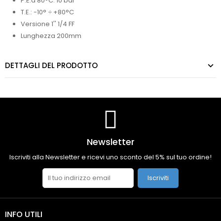
P.E.a 80°C: 10 bar
T.E.: -10° ÷ +80°C
Versione 1'' 1/4 FF
Lunghezza 200mm
DETTAGLI DEL PRODOTTO
Newsletter
Iscriviti alla Newsletter e ricevi uno sconto del 5% sul tuo ordine!
Iscriviti
INFO UTILI