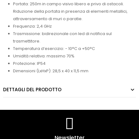
Portata: 250m in campo visivo libero e privo di ostacoli.
Riduzione della portata in presenza di elementi metallici,
attraversamento di muri o paratie.
Frequenza: 2,4 GHz
Trasmissione: bidirezionale con led di notifica sul
trasmettitore.
Temperatura d’esercizio: - 10°C a +50°C
Umidità relativa: massimo 70%
Protezione: IP54
Dimensioni (LxHxP): 28,5 x 40 x 11,5 mm
DETTAGLI DEL PRODOTTO
Newsletter