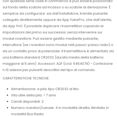
con qualsiasi serie civile in commercio e può essere posizionato
sul fondo della scatola ad incasso o su scatole di derivazione. È
semplice da configurare: sia dall'installatore, tramite pulsante
collegato direttamente oppure da App YokisPro, che dall'utente,
da App YnO. È possibile duplicare i trasmettitori copiando le
impostazioni del primo sui successivi, senza intervenire sui
moduli ricevitore. Può essere gestito mediante pulsante,
interruttore (se i ricevitori sono moduli relè passo-passo radio) o
da un contatto privo di potenziale. Il trasmettitore è alimentato da
una batteria standard CR2032 (durata media della batteria
maggiore di 5 anni). Accessori: A2F (cod. 5454079) - Confezione
n.10 adesivi per pulsanti descrittivi del tipo di comando.
CARATTERISTICHE TECNICHE:
Alimentazione: a pila; tipo CR2032 al litio
Vita utile della pila: > 7 anni
Canali disponibili: 2
Numero ricevitori/canale: 4 in modalità diretta; illimitato in
modalità Bus Radio