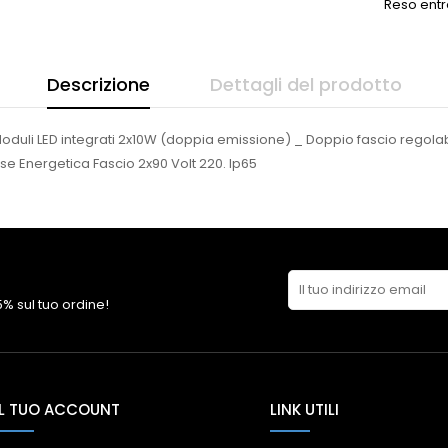
Reso entr
Descrizione
Dettagli del prodotto
Moduli LED integrati 2x10W (doppia emissione) _ Doppio fascio regolabi
e Energetica Fascio 2x90 Volt 220. Ip65
 5% sul tuo ordine!
IL TUO ACCOUNT
LINK UTILI