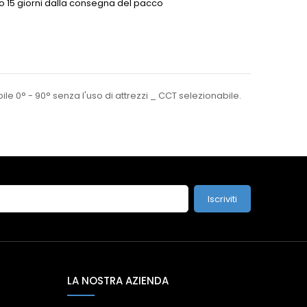
o 15 giorni dalla consegna del pacco
le 0° - 90° senza l'uso di attrezzi _ CCT selezionabile.
Iscriviti
LA NOSTRA AZIENDA