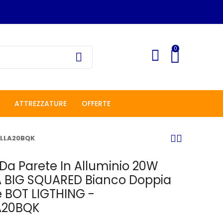
0
ATTREZZATURE
OFFERTE
ELLA20BQK
Da Parete In Alluminio 20W
 BIG SQUARED Bianco Doppia
 BOT LIGTHING -
A20BQK