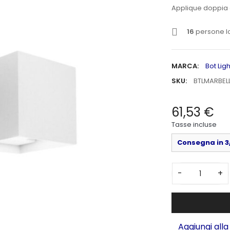
Applique doppia 
16
persone l
MARCA:
Bot Lig
SKU:
BTLMARBEL
61,53 €
Tasse incluse
Consegna in 3/
-
+
Aggiungi alla 