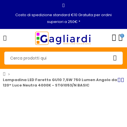
Costo di spedizione standard €10 Gratuita per ordini
superiori a 250€ *
0
Lampadina LED Faretto GU10 7,5W 750 Lumen Angolo da
120° Luce Neutra 4000K - STG1053/N BASIC